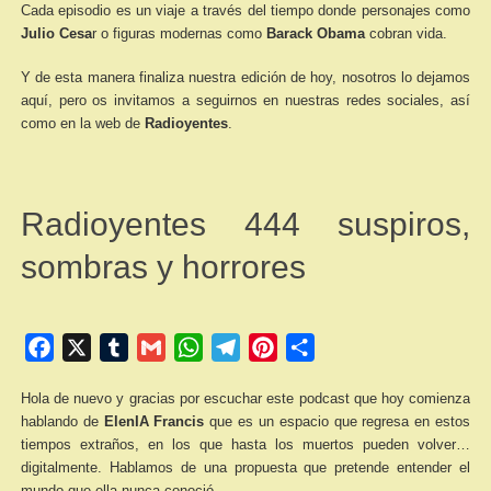
Cada episodio es un viaje a través del tiempo donde personajes como
Julio Cesa
r o figuras modernas como
Barack Obama
cobran vida.
Y de esta manera finaliza nuestra edición de hoy,
nosotros lo dejamos
aquí, pero os invitamos a seguirnos en nuestras redes sociales, así
como en la web de
Radioyentes
.
Radioyentes 444 suspiros,
sombras y horrores
Facebook
X
Tumblr
Gmail
WhatsApp
Telegram
Pinterest
Compartir
Hola de nuevo y gracias por escuchar este podcast que hoy comienza
hablando de
ElenIA Francis
que es un espacio que regresa en estos
tiempos extraños, en los que hasta los muertos pueden volver…
digitalmente. Hablamos de una propuesta que pretende entender el
mundo que ella nunca conoció.