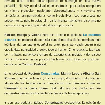
formato audio donde cada episodio te sumerge en una nueva
pesadilla. No hay continuidad entre capítulos, pero todos comparten
un mismo propósito: inquietarte, desestabilizarte y envolverte en
atmósferas tan perturbadoras como irresistibles. Los personajes no
pueden verte, pero tú estás allí: en la misma habitación, en el mismo
susurro, testigo de lo que nadie debería presenciar.
Patricia Espejo y Valeria Ros
nos ofrecen el podcast
Lo estamos
petando
, un podcast de comedia pura donde dos de las cómicas más
icónicas del panorama español se unen para dar rienda suelta a su
creatividad, naturalidad y sobre todo al humor. En el espacio, las risas
son la base, partiendo siempre de experiencias propias y del salseo
actual. Todo ello en un podcast de humor para todos los públicos,
gentileza de
Podium Podcast.
En el podcast de
Podium
Conspiradas
,
Marina Lobo y Albanta San
Román,
con mucho humor y bastante rigor, desmontan cada semana
alguna de las teorías de la conspiración más famosas como los
Illuminati o la Tierra plana
. Todo ello en una producción que
demuestra que es posible hablar de teorías de la conspiración.
Y con ese podcast titulado
Conspiradas
despedimos la edición de