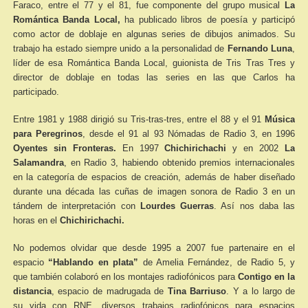
Faraco, entre el 77 y el 81, fue componente del grupo musical
La
Romántica Banda Local,
ha publicado libros de poesía y participó
como actor de doblaje en algunas series de dibujos animados. Su
trabajo ha estado siempre unido a la personalidad de
Fernando Luna
,
líder de esa Romántica Banda Local, guionista de Tris Tras Tres y
director de doblaje en todas las series en las que Carlos ha
participado.
Entre 1981 y 1988 dirigió su Tris-tras-tres, entre el 88 y el 91
Música
para Peregrinos
, desde el 91 al 93 Nómadas de Radio 3, en 1996
Oyentes sin Fronteras.
En 1997
Chichirichachi
y en 2002
La
Salamandra
, en Radio 3, habiendo obtenido premios internacionales
en la categoría de espacios de creación, además de haber diseñado
durante una década las cuñas de imagen sonora de Radio 3 en un
tándem de interpretación con
Lourdes Guerras
. Así nos daba las
horas en el
Chichirichachi.
No podemos olvidar que desde 1995 a 2007 fue partenaire en el
espacio
“Hablando en plata”
de Amelia Fernández, de Radio 5, y
que también colaboró en los montajes radiofónicos para
Contigo en la
distancia
, espacio de madrugada de
Tina Barriuso
. Y a lo largo de
su vida con RNE, diversos trabajos radiofónicos para espacios