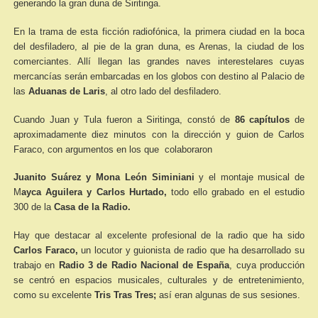
generando la gran duna de Siritinga.
En la trama de esta ficción radiofónica, la primera ciudad en la boca
del desfiladero, al pie de la gran duna, es Arenas, la ciudad de los
comerciantes. Allí llegan las grandes naves interestelares cuyas
mercancías serán embarcadas en los globos con destino al Palacio de
las
Aduanas de Laris
, al otro lado del desfiladero.
Cuando Juan y Tula fueron a Siritinga, constó de
86 capítulos
de
aproximadamente diez minutos con la dirección y guion de Carlos
Faraco, con argumentos en los que colaboraron
Juanito Suárez y Mona León Siminiani
y el montaje musical de
M
ayca Aguilera y Carlos Hurtado,
todo ello grabado en el estudio
300 de la
Casa de la Radio.
Hay que destacar al excelente profesional de la radio que ha sido
Carlos Faraco,
un locutor y guionista de radio que ha desarrollado su
trabajo en
Radio 3 de Radio Nacional de España
, cuya producción
se centró en espacios musicales, culturales y de entretenimiento,
como su excelente
Tris Tras Tres;
así eran algunas de sus sesiones.