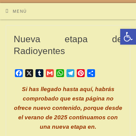
Radioyentes
MENÚ
PARA OYENTES DE RADIO, PODCAST, CONTENIDOS
SONOROS Y AUDIO ONLINE BAJO DEMANDA
Abrir 
Nueva etapa de
Radioyentes
Facebook
X
Tumblr
Gmail
WhatsApp
Telegram
Pinterest
Compartir
Si has llegado hasta aquí, habrás
comprobado que esta página no
ofrece nuevo contenido, porque desde
el verano de 2025 continuamos con
una nueva etapa en.